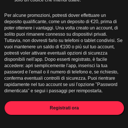
Per alcune promozioni, potresti dover effettuare un
deposito qualificante, come un deposito di €20, prima di
poter ottenere i vantaggi. Una volta creato un account, di
solito puoi rimanere connesso su dispositivi privati.
Tuttavia, non dovresti farlo su telefoni o tablet condivisi. Se
vuoi mantenere un saldo di €100 o più sul tuo account,
potresti voler attivare eventuali opzioni di sicurezza
disponibili nell'app. Dopo esserti registrato, è facile
accedere: apri semplicemente l'app, inserisci la tua
password e l'email o il numero di telefono e, se richiesto,
conferma eventuali controlli di sicurezza. Puoi rientrare
rapidamente nel tuo account se usi l'opzione "Password
dimenticata" e segui i passaggi per reimpostarla.
Registrati ora