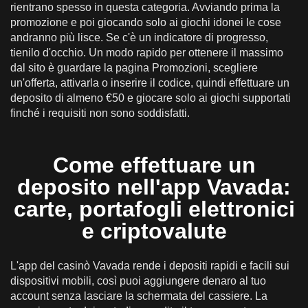
rientrano spesso in questa categoria. Avviando prima la
promozione e poi giocando solo ai giochi idonei le cose
andranno più lisce. Se c'è un indicatore di progresso,
tienilo d'occhio. Un modo rapido per ottenere il massimo
dal sito è guardare la pagina Promozioni, scegliere
un'offerta, attivarla o inserire il codice, quindi effettuare un
deposito di almeno €50 e giocare solo ai giochi supportati
finché i requisiti non sono soddisfatti.
Come effettuare un
deposito nell'app Vavada:
carte, portafogli elettronici
e criptovalute
L'app del casinò Vavada rende i depositi rapidi e facili sui
dispositivi mobili, così puoi aggiungere denaro al tuo
account senza lasciare la schermata del cassiere. La