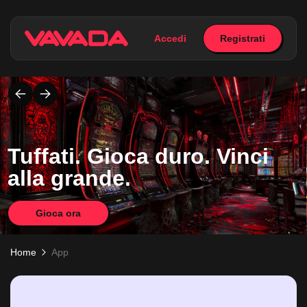
Accedi
Registrati
Tuffati. Gioca duro. Vinci
alla grande.
Gioca ora
Home
App