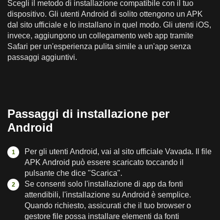
Scegli il metodo di installazione compatibile con il tuo
dispositivo. Gli utenti Android di solito ottengono un APK
dal sito ufficiale e lo installano in quel modo. Gli utenti iOS,
invece, aggiungono un collegamento web app tramite
Safari per un'esperienza pulita simile a un'app senza
passaggi aggiuntivi.
Passaggi di installazione per
Android
Per gli utenti Android, vai al sito ufficiale Vavada. Il file
APK Android può essere scaricato toccando il
pulsante che dice "Scarica".
Se consenti solo l'installazione di app da fonti
attendibili, l'installazione su Android è semplice.
Quando richiesto, assicurati che il tuo browser o
gestore file possa installare elementi da fonti