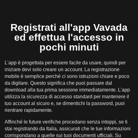
Registrati all'app Vavada
ed effettua l'accesso in
pochi minuti
L'app è progettata per essere facile da usare, quindi per
iniziare devi solo creare un account. La registrazione
mobile è semplice perché ci sono istruzioni chiare e poco
da digitare. Questo significa che puoi passare dal
download alla tua prima sessione immediatamente. L'app
utilizza la sicurezza di accesso standard per mantenere il
tuo account al sicuro e, se dimentichi la password, puoi
rientrare rapidamente.
Affinché le future verifiche procedano senza intoppi, se ti
stai registrando da Italia, assicurati che le tue informazioni
corrispondano a quelle sui tuoi documenti ufficiali. Su