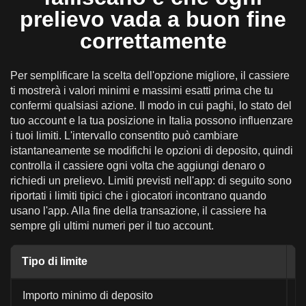
prelievo vada a buon fine
correttamente
Per semplificare la scelta dell'opzione migliore, il cassiere
ti mostrerà i valori minimi e massimi esatti prima che tu
confermi qualsiasi azione. Il modo in cui paghi, lo stato del
tuo account e la tua posizione in Italia possono influenzare
i tuoi limiti. L'intervallo consentito può cambiare
istantaneamente se modifichi le opzioni di deposito, quindi
controlla il cassiere ogni volta che aggiungi denaro o
richiedi un prelievo. Limiti previsti nell'app: di seguito sono
riportati i limiti tipici che i giocatori incontrano quando
usano l'app. Alla fine della transazione, il cassiere ha
sempre gli ultimi numeri per il tuo account.
Tipo di limite
I
Importo minimo di deposito
1