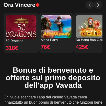
Ora Vincere
Aloha Party
Da Hong Bao Gold
50 Dragons
76€
425€
318€
Bonus di benvenuto e
offerte sul primo deposito
dell'app Vavada
Chi vuole scaricare l'app del casinò Vavada cerca
innanzitutto un buon bonus di benvenuto che funzioni bene