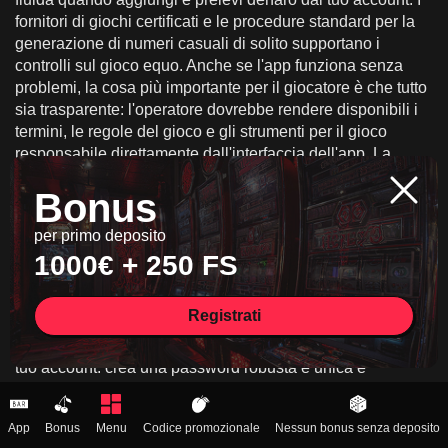
fornitori di giochi certificati e le procedure standard per la
generazione di numeri casuali di solito supportano i
controlli sul gioco equo. Anche se l'app funziona senza
problemi, la cosa più importante per il giocatore è che tutto
sia trasparente: l'operatore dovrebbe rendere disponibili i
termini, le regole del gioco e gli strumenti per il gioco
responsabile direttamente dall'interfaccia dell'app. La
crittografia mantiene al sicuro i dati che invii e ricevi tra il
Bonus
tuo dispositivo e i server del casinò. Questo impedisce ad
altri di leggere le tue informazioni di accesso, i dati
per primo deposito
personali e le conferme di pagamento.
1000€ + 250 FS
Mantieni l'app aggiornata e non installare file APK non
ufficiali o build modificate da fonti di terze parti per
Registrati
mantenere le tue sessioni sicure. Usa buone abitudini di
sicurezza all'interno dell'app per proteggere ulteriormente il
tuo account: crea una password robusta e unica e
cambiala se pensi che possa essere stata vista. Non
permettere ad altre persone di usare il tuo dispositivo o
App
Bonus
Menu
Codice promozionale
Nessun bonus senza deposito
memorizzare le password in gestori di password di cui non