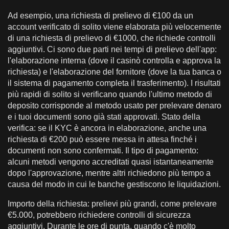
Ad esempio, una richiesta di prelievo di €100 da un
account verificato di solito viene elaborata più velocemente
di una richiesta di prelievo di €1000, che richiede controlli
aggiuntivi. Ci sono due parti nei tempi di prelievo dell'app:
l'elaborazione interna (dove il casinò controlla e approva la
richiesta) e l'elaborazione del fornitore (dove la tua banca o
il sistema di pagamento completa il trasferimento). I risultati
più rapidi di solito si verificano quando l'ultimo metodo di
deposito corrisponde al metodo usato per prelevare denaro
e i tuoi documenti sono già stati approvati. Stato della
verifica: se il KYC è ancora in elaborazione, anche una
richiesta di €200 può essere messa in attesa finché i
documenti non sono confermati. Il tipo di pagamento:
alcuni metodi vengono accreditati quasi istantaneamente
dopo l'approvazione, mentre altri richiedono più tempo a
causa del modo in cui le banche gestiscono le liquidazioni.
Importo della richiesta: prelievi più grandi, come prelevare
€5.000, potrebbero richiedere controlli di sicurezza
aggiuntivi. Durante le ore di punta, quando c'è molto