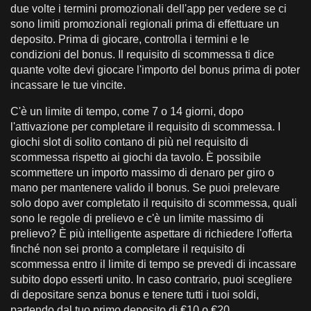
due volte i termini promozionali dell'app per vedere se ci
sono limiti promozionali regionali prima di effettuare un
deposito. Prima di giocare, controlla i termini e le
condizioni del bonus. Il requisito di scommessa ti dice
quante volte devi giocare l'importo del bonus prima di poter
incassare le tue vincite.
C'è un limite di tempo, come 7 o 14 giorni, dopo
l'attivazione per completare il requisito di scommessa. I
giochi slot di solito contano di più nel requisito di
scommessa rispetto ai giochi da tavolo. È possibile
scommettere un importo massimo di denaro per giro o
mano per mantenere valido il bonus. Se puoi prelevare
solo dopo aver completato il requisito di scommessa, quali
sono le regole di prelievo e c'è un limite massimo di
prelievo? È più intelligente aspettare di richiedere l'offerta
finché non sei pronto a completare il requisito di
scommessa entro il limite di tempo se prevedi di incassare
subito dopo esserti unito. In caso contrario, puoi scegliere
di depositare senza bonus e tenere tutti i tuoi soldi,
partendo dal tuo primo deposito di €10 o €20.