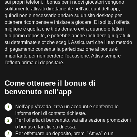
sui propri telefoni. I bonus per i nuovi giocatori vengono
solitamente attivati direttamente nell'account dell'app,
quindi non è necessario andare su un sito desktop per
ottenere ricompense e iniziare a giocare. Di solito, l'offerta
migliore è quella che ti dà denaro extra quando effettui il
tuo primo deposito, e potrebbe anche includere giri gratuiti
su determinate slot che scegli. Assicurarti che il tuo metodo
di pagamento consenta la partecipazione al bonus è
importante per non perdere l'occasione. Attiva sempre
l'offerta prima di depositare.
Come ottenere il bonus di
benvenuto nell'app
Nell'app Vavada, crea un account e conferma le
informazioni di contatto richieste.
Per l'offerta di benvenuto, vai alla sezione promozioni
o bonus e fai clic su di essa.
Per effettuare un deposito, premi "Attiva" o un