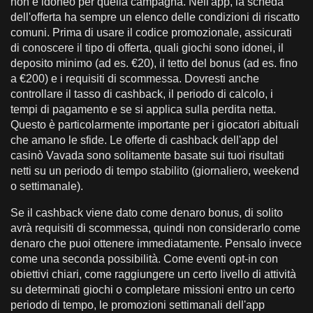
non è idoneo per quella campagna. Nell'app, la scheda
dell'offerta ha sempre un elenco delle condizioni di riscatto
comuni. Prima di usare il codice promozionale, assicurati
di conoscere il tipo di offerta, quali giochi sono idonei, il
deposito minimo (ad es. €20), il tetto del bonus (ad es. fino
a €200) e i requisiti di scommessa. Dovresti anche
controllare il tasso di cashback, il periodo di calcolo, i
tempi di pagamento e se si applica sulla perdita netta.
Questo è particolarmente importante per i giocatori abituali
che amano le sfide. Le offerte di cashback dell'app del
casinò Vavada sono solitamente basate sui tuoi risultati
netti su un periodo di tempo stabilito (giornaliero, weekend
o settimanale).
Se il cashback viene dato come denaro bonus, di solito
avrà requisiti di scommessa, quindi non considerarlo come
denaro che puoi ottenere immediatamente. Pensalo invece
come una seconda possibilità. Come eventi opt-in con
obiettivi chiari, come raggiungere un certo livello di attività
su determinati giochi o completare missioni entro un certo
periodo di tempo, le promozioni settimanali dell'app