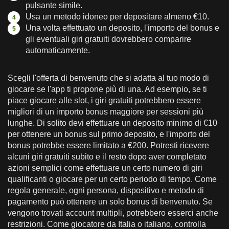
pulsante simile.
Usa un metodo idoneo per depositare almeno €10.
Una volta effettuato un deposito, l'importo del bonus e
gli eventuali giri gratuiti dovrebbero comparire
automaticamente.
Scegli l'offerta di benvenuto che si adatta al tuo modo di
giocare se l'app ti propone più di una. Ad esempio, se ti
piace giocare alle slot, i giri gratuiti potrebbero essere
migliori di un importo bonus maggiore per sessioni più
lunghe. Di solito devi effettuare un deposito minimo di €10
per ottenere un bonus sul primo deposito, e l'importo del
bonus potrebbe essere limitato a €200. Potresti ricevere
alcuni giri gratuiti subito e il resto dopo aver completato
azioni semplici come effettuare un certo numero di giri
qualificanti o giocare per un certo periodo di tempo. Come
regola generale, ogni persona, dispositivo e metodo di
pagamento può ottenere un solo bonus di benvenuto. Se
vengono trovati account multipli, potrebbero esserci anche
restrizioni. Come giocatore da Italia o italiano, controlla